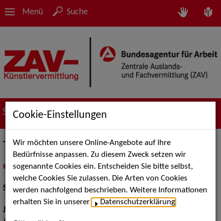
Menü
Suche
Suche nach Künstler*innen
Cookie-Einstellungen
Wir möchten unsere Online-Angebote auf Ihre
Thomas Pasieka
Bedürfnisse anpassen. Zu diesem Zweck setzen wir
sogenannte Cookies ein. Entscheiden Sie bitte selbst,
in
Meine Merkliste
legen
als PDF speichern
welche Cookies Sie zulassen. Die Arten von Cookies
Schauspiel:
Bühne
werden nachfolgend beschrieben. Weitere Informationen
erhalten Sie in unserer
Datenschutzerklärung
.
Jahrgang:
1980