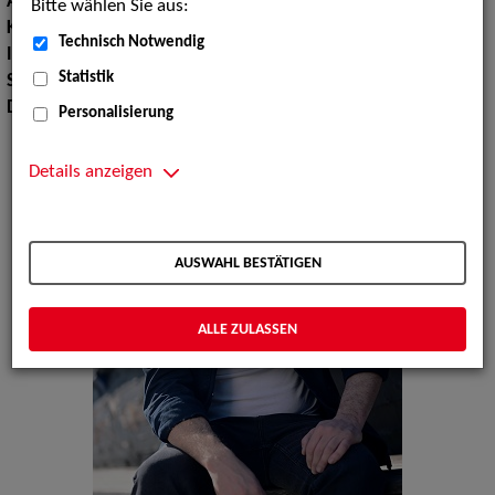
Augenfarbe:
grün-braun
Bitte wählen Sie aus:
Körpergröße:
181 cm
Technisch Notwendig
Instrument:
Gitarre
Statistik
Sprachen:
Deutsch, Englisch
Dialekte:
Berlinerisch
Personalisierung
Details anzeigen
AUSWAHL BESTÄTIGEN
ALLE ZULASSEN