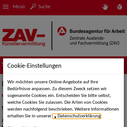
Menü
Suche
Suche nach Künstler*innen
Cookie-Einstellungen
Wir möchten unsere Online-Angebote auf Ihre
Florian Paetzke
Bedürfnisse anpassen. Zu diesem Zweck setzen wir
sogenannte Cookies ein. Entscheiden Sie bitte selbst,
in
Meine Merkliste
legen
als PDF speichern
welche Cookies Sie zulassen. Die Arten von Cookies
Schauspiel:
Bühne
werden nachfolgend beschrieben. Weitere Informationen
erhalten Sie in unserer
Datenschutzerklärung
.
Jahrgang:
2002