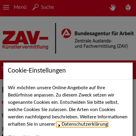
Menü
Suche
Suche nach Künstler*innen
Cookie-Einstellungen
Wir möchten unsere Online-Angebote auf Ihre
Hans-Georg Pachmann
Bedürfnisse anpassen. Zu diesem Zweck setzen wir
sogenannte Cookies ein. Entscheiden Sie bitte selbst,
in
Meine Merkliste
legen
als PDF speichern
welche Cookies Sie zulassen. Die Arten von Cookies
Schauspiel:
Bühne
werden nachfolgend beschrieben. Weitere Informationen
erhalten Sie in unserer
Datenschutzerklärung
.
Jahrgang:
1961