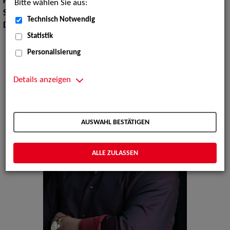
Körpergröße:
164 cm
Bitte wählen Sie aus:
Sprachen:
Deutsch, Englisch
Technisch Notwendig
Dialekte:
Sächsisch, Thüringisch
Statistik
Personalisierung
Details anzeigen
AUSWAHL BESTÄTIGEN
ALLE ZULASSEN