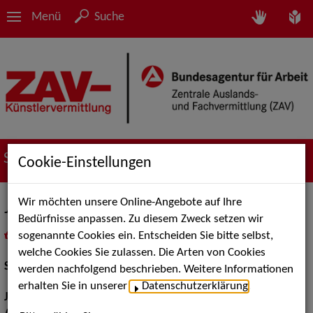
Menü
Suche
Suche nach Künstler*innen
Cookie-Einstellungen
Wir möchten unsere Online-Angebote auf Ihre
Justin Otto
Bedürfnisse anpassen. Zu diesem Zweck setzen wir
sogenannte Cookies ein. Entscheiden Sie bitte selbst,
in
Meine Merkliste
legen
als PDF speichern
welche Cookies Sie zulassen. Die Arten von Cookies
Schauspiel:
Bühne
werden nachfolgend beschrieben. Weitere Informationen
erhalten Sie in unserer
Datenschutzerklärung
.
Jahrgang:
1998