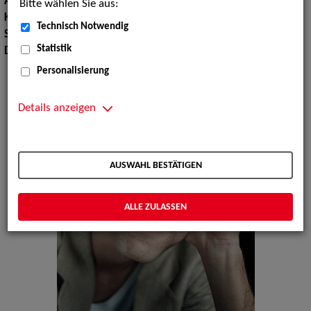
Augenfarbe:
blau
Bitte wählen Sie aus:
Körpergröße:
174 cm
Technisch Notwendig
Sprachen:
Englisch
Statistik
Dialekte:
Hallisch, Sächsisch
Personalisierung
Details anzeigen
AUSWAHL BESTÄTIGEN
ALLE ZULASSEN