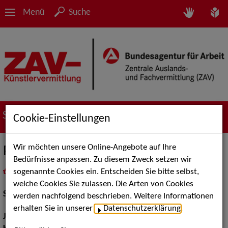
Menü
Suche
Suche nach Künstler*innen
Cookie-Einstellungen
Wir möchten unsere Online-Angebote auf Ihre
Philipp Nowicki
Bedürfnisse anpassen. Zu diesem Zweck setzen wir
sogenannte Cookies ein. Entscheiden Sie bitte selbst,
in
Meine Merkliste
legen
als PDF speichern
welche Cookies Sie zulassen. Die Arten von Cookies
Schauspiel:
Bühne
werden nachfolgend beschrieben. Weitere Informationen
erhalten Sie in unserer
Datenschutzerklärung
.
Jahrgang:
1993