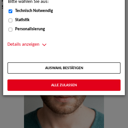
Körpergröße:
185 cm
Bitte wählen Sie aus:
Sprachen:
Englisch, Französisch, Polnisch
Technisch Notwendig
Statistik
Personalisierung
Details anzeigen
AUSWAHL BESTÄTIGEN
ALLE ZULASSEN