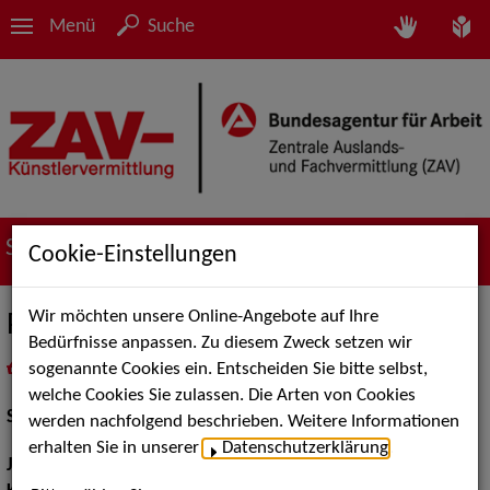
Menü
Suche
Suche nach Künstler*innen
Cookie-Einstellungen
Wir möchten unsere Online-Angebote auf Ihre
Paul-Antoine Nörpel
Bedürfnisse anpassen. Zu diesem Zweck setzen wir
sogenannte Cookies ein. Entscheiden Sie bitte selbst,
in
Meine Merkliste
legen
als PDF speichern
welche Cookies Sie zulassen. Die Arten von Cookies
Schauspiel:
Bühne
werden nachfolgend beschrieben. Weitere Informationen
erhalten Sie in unserer
Datenschutzerklärung
.
Jahrgang:
1994