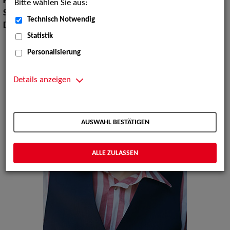
Körpergröße:
191 cm
Bitte wählen Sie aus:
Sprachen:
Englisch, Französisch, Russisch
Technisch Notwendig
Dialekte:
Ruhrdeutsch, Schweizerdeutsch
Statistik
Personalisierung
Details anzeigen
AUSWAHL BESTÄTIGEN
ALLE ZULASSEN