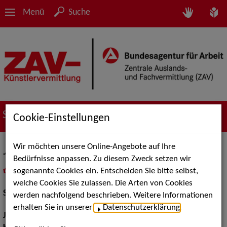
Menü
Suche
Suche nach Künstler*innen
Cookie-Einstellungen
Wir möchten unsere Online-Angebote auf Ihre
Jonas Julian Niemann
Bedürfnisse anpassen. Zu diesem Zweck setzen wir
sogenannte Cookies ein. Entscheiden Sie bitte selbst,
in
Meine Merkliste
legen
als PDF speichern
welche Cookies Sie zulassen. Die Arten von Cookies
Schauspiel:
Bühne
werden nachfolgend beschrieben. Weitere Informationen
erhalten Sie in unserer
Datenschutzerklärung
.
Jahrgang:
1995