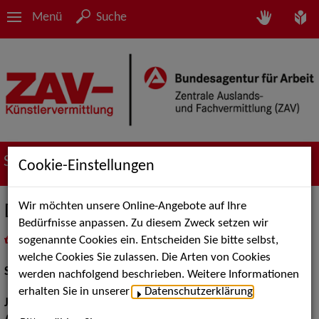
Menü
Suche
Suche nach Künstler*innen
Cookie-Einstellungen
Wir möchten unsere Online-Angebote auf Ihre
Dietmar Nieder
Bedürfnisse anpassen. Zu diesem Zweck setzen wir
sogenannte Cookies ein. Entscheiden Sie bitte selbst,
in
Meine Merkliste
legen
als PDF speichern
welche Cookies Sie zulassen. Die Arten von Cookies
Schauspiel:
Film und TV
werden nachfolgend beschrieben. Weitere Informationen
erhalten Sie in unserer
Datenschutzerklärung
.
Jahrgang:
1960