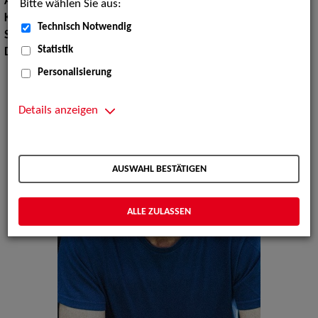
Augenfarbe:
blau-grau
Bitte wählen Sie aus:
Körpergröße:
187 cm
Technisch Notwendig
Sprachen:
Englisch
Statistik
Dialekte:
Berlinerisch
Personalisierung
Details anzeigen
AUSWAHL BESTÄTIGEN
ALLE ZULASSEN