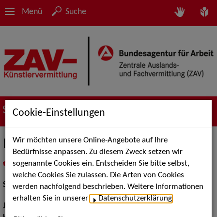
Menü
Suche
Suche nach Künstler*innen
Cookie-Einstellungen
Wir möchten unsere Online-Angebote auf Ihre
Daniel Nerlich
Bedürfnisse anpassen. Zu diesem Zweck setzen wir
sogenannte Cookies ein. Entscheiden Sie bitte selbst,
in
Meine Merkliste
legen
als PDF speichern
welche Cookies Sie zulassen. Die Arten von Cookies
Schauspiel:
Bühne
werden nachfolgend beschrieben. Weitere Informationen
erhalten Sie in unserer
Datenschutzerklärung
.
Jahrgang:
1979