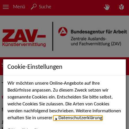
Menü
Suche
Suche nach Künstler*innen
Cookie-Einstellungen
Wir möchten unsere Online-Angebote auf Ihre
Tim Nelki
Bedürfnisse anpassen. Zu diesem Zweck setzen wir
sogenannte Cookies ein. Entscheiden Sie bitte selbst,
in
Meine Merkliste
legen
als PDF speichern
welche Cookies Sie zulassen. Die Arten von Cookies
Schauspiel:
Bühne
werden nachfolgend beschrieben. Weitere Informationen
erhalten Sie in unserer
Datenschutzerklärung
.
Jahrgang:
1999