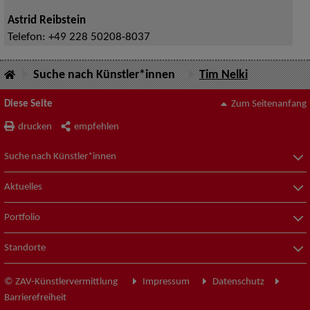
Astrid Reibstein
Telefon:
+49 228 50208-8037
Suche nach Künstler*innen
Tim Nelki
Diese Seite
Zum Seitenanfang
drucken
empfehlen
Suche nach Künstler*innen
Aktuelles
Portfolio
Standorte
© ZAV-Künstlervermittlung
Impressum
Datenschutz
Barrierefreiheit