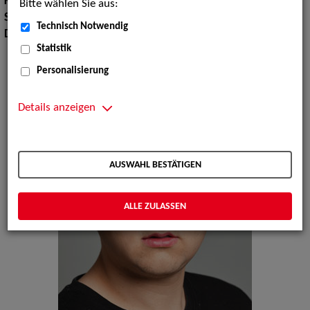
Körpergröße:
178 cm
Bitte wählen Sie aus:
Sprachen:
Englisch, Französisch
Technisch Notwendig
Dialekte:
Hamburgisch, Norddeutsch
Statistik
Personalisierung
Details anzeigen
AUSWAHL BESTÄTIGEN
ALLE ZULASSEN