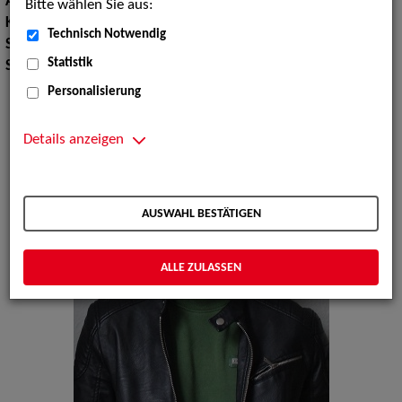
Augenfarbe:
braun
Bitte wählen Sie aus:
Körpergröße:
177 cm
Technisch Notwendig
Sport:
Billard, Tischtennis
Statistik
Sprachen:
Deutsch, Arabisch, Englisch
Personalisierung
Details anzeigen
AUSWAHL BESTÄTIGEN
ALLE ZULASSEN