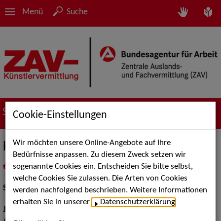
Menü
Suche
Suche nach Künstler*innen
Cookie-Einstellungen
Wir möchten unsere Online-Angebote auf Ihre
Karim Nassar
Bedürfnisse anpassen. Zu diesem Zweck setzen wir
sogenannte Cookies ein. Entscheiden Sie bitte selbst,
in
Meine Merkliste
legen
als PDF speichern
welche Cookies Sie zulassen. Die Arten von Cookies
Schauspiel:
Film und TV
werden nachfolgend beschrieben. Weitere Informationen
erhalten Sie in unserer
Datenschutzerklärung
.
Jahrgang:
1999