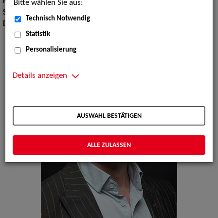
Körpergröße:
180 cm
Bitte wählen Sie aus:
Sprachen:
Englisch
Technisch Notwendig
Dialekte:
Hamburgisch
Statistik
Personalisierung
Details anzeigen
AUSWAHL BESTÄTIGEN
ALLE ZULASSEN