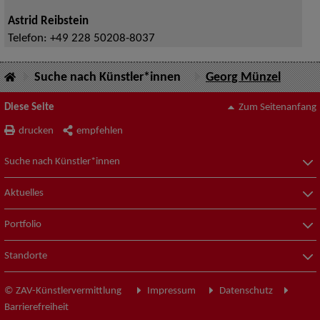
Astrid Reibstein
Telefon:
+49 228 50208-8037
Suche nach Künstler*innen
Georg Münzel
Diese Seite
Zum Seitenanfang
drucken
empfehlen
Suche nach Künstler*innen
Aktuelles
Portfolio
Standorte
© ZAV-Künstlervermittlung
Impressum
Datenschutz
Barrierefreiheit