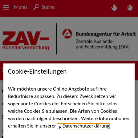
Menü
Suche
Suche nach Künstler*innen
Cookie-Einstellungen
Wir möchten unsere Online-Angebote auf Ihre
Georg Münzel
Bedürfnisse anpassen. Zu diesem Zweck setzen wir
sogenannte Cookies ein. Entscheiden Sie bitte selbst,
in
Meine Merkliste
legen
als PDF speichern
welche Cookies Sie zulassen. Die Arten von Cookies
Schauspiel:
Bühne
werden nachfolgend beschrieben. Weitere Informationen
erhalten Sie in unserer
Datenschutzerklärung
.
Jahrgang:
1968