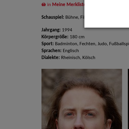
in
Meine Merkliste
legen
Schauspiel:
Bühne, Film und TV
Jahrgang:
1994
Körpergröße:
180 cm
Sport:
Badminton, Fechten, Judo, Fußballsp
Sprachen:
Englisch
Dialekte:
Rheinisch, Kölsch