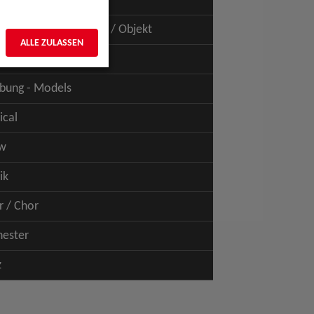
uspiel - Film / TV
uspiel - Figur / Puppe / Objekt
ALLE ZULASSEN
bung - Talents
bung - Models
ical
w
ik
r / Chor
hester
z