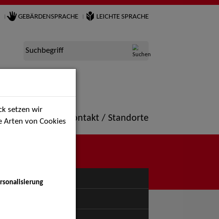
GEBÄRDENSPRACHE
LEICHTE SPRACHE
Suchbegriff
k setzen wir
ne
Portfolio
Kontakt / Standorte
ie Arten von Cookies
NÜ
rsonalisierung
uspiel - Bühne