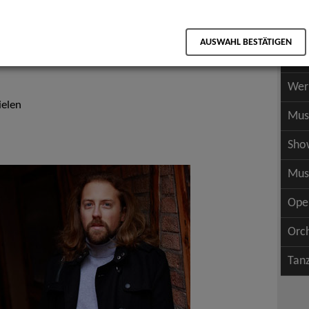
Scha
als PDF speichern
Scha
AUSWAHL BESTÄTIGEN
Wer
Wer
ielen
Mus
Sho
Mus
Ope
Orc
Tan