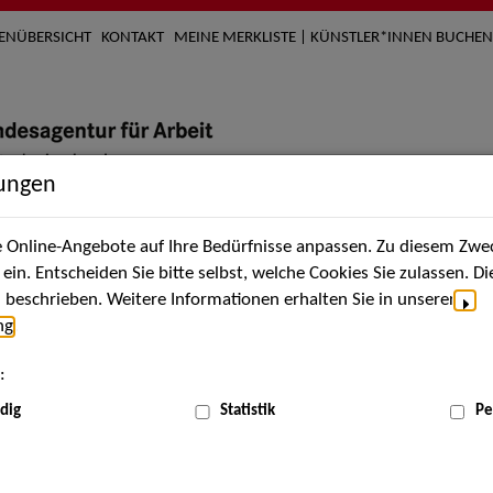
TENÜBERSICHT
KONTAKT
MEINE MERKLISTE | KÜNSTLER*INNEN BUCHEN
lungen
Online-Angebote auf Ihre Bedürfnisse anpassen. Zu diesem Zwec
nach Künstler*innen
Über uns
Aktuelles
Termi
in. Entscheiden Sie bitte selbst, welche Cookies Sie zulassen. D
beschrieben. Weitere Informationen erhalten Sie in unserer
ng
.
nnen
:
ME
dig
Statistik
Pe
Scha