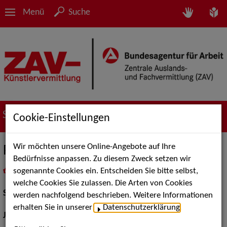
Menü
Suche
Suche nach Künstler*innen
Cookie-Einstellungen
Wir möchten unsere Online-Angebote auf Ihre
Philipp Moschitz
Bedürfnisse anpassen. Zu diesem Zweck setzen wir
sogenannte Cookies ein. Entscheiden Sie bitte selbst,
in
Meine Merkliste
legen
als PDF speichern
welche Cookies Sie zulassen. Die Arten von Cookies
Schauspiel:
Bühne
werden nachfolgend beschrieben. Weitere Informationen
erhalten Sie in unserer
Datenschutzerklärung
.
Jahrgang:
1985