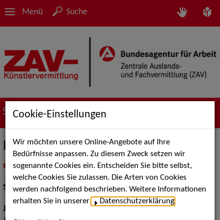
Menü
Suche
Suche nach Künstler*innen
Cookie-Einstellungen
Wir möchten unsere Online-Angebote auf Ihre
Pablo Moreno
Bedürfnisse anpassen. Zu diesem Zweck setzen wir
sogenannte Cookies ein. Entscheiden Sie bitte selbst,
in
Meine Merkliste
legen
als PDF speichern
welche Cookies Sie zulassen. Die Arten von Cookies
Schauspiel:
Film und TV
werden nachfolgend beschrieben. Weitere Informationen
erhalten Sie in unserer
Datenschutzerklärung
.
Jahrgang:
1994