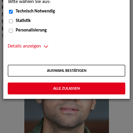
Augenfarbe:
dunkelbraun
Bitte wählen Sie aus:
Körpergröße:
170 cm
Technisch Notwendig
Sport:
Boxen, Fußballspielen
Statistik
Sprachen:
Deutsch, Portugiesisch, Englisch
Erscheinungsbild:
Arabisch, Lateinamerikanisch,
Personalisierung
Südeuropäisch
Details anzeigen
AUSWAHL BESTÄTIGEN
ALLE ZULASSEN