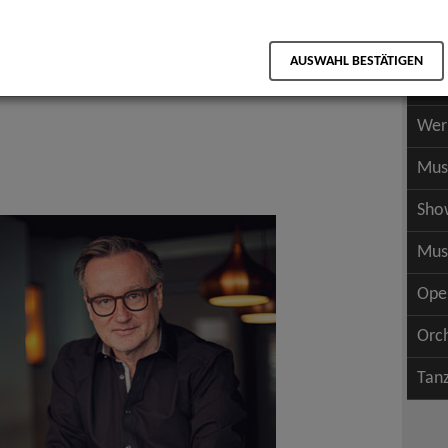
Scha
als PDF speichern
Scha
AUSWAHL BESTÄTIGEN
Wer
Wer
Mus
Sho
Mus
Ope
Orc
Tan