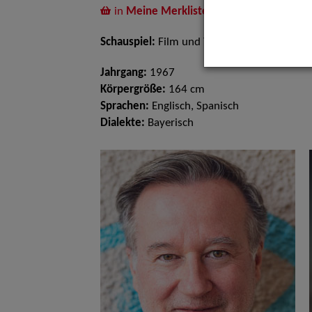
in
Meine Merkliste
legen
Schauspiel:
Film und TV
Jahrgang:
1967
Körpergröße:
164 cm
Sprachen:
Englisch, Spanisch
Dialekte:
Bayerisch