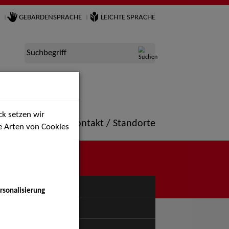
GEBÄRDENSPRACHE
LEICHTE SPRACHE
Suchbegriff
k setzen wir
ne
Portfolio
Kontakt / Standorte
ie Arten von Cookies
NÜ
rsonalisierung
uspiel - Bühne