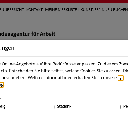
TENÜBERSICHT
KONTAKT
MEINE MERKLISTE | KÜNSTLER*INNEN BUCHEN
lungen
Online-Angebote auf Ihre Bedürfnisse anpassen. Zu diesem Zwec
nach Künstler*innen
Über uns
Aktuelles
Termi
in. Entscheiden Sie bitte selbst, welche Cookies Sie zulassen. D
beschrieben. Weitere Informationen erhalten Sie in unserer
ng
.
nnen
:
ME
dig
Statistik
Pe
Scha