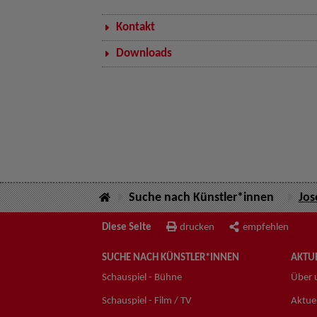
Kontakt
Downloads
Suche nach Künstler*innen
Jos
Diese Seite
drucken
empfehlen
SUCHE NACH KÜNSTLER*INNEN
AKTUE
Schauspiel - Bühne
Über 
Schauspiel - Film / TV
Aktuel