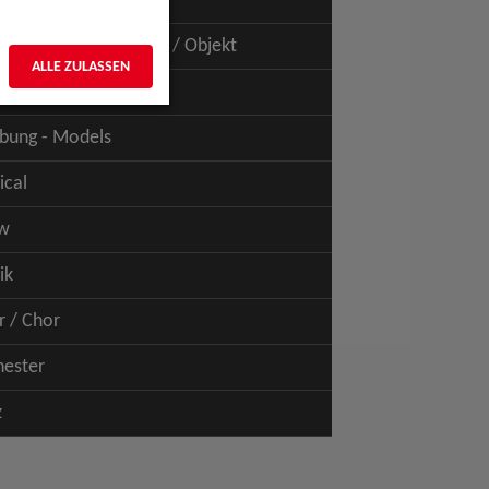
uspiel - Film / TV
uspiel - Figur / Puppe / Objekt
ALLE ZULASSEN
bung - Talents
bung - Models
ical
w
ik
r / Chor
hester
z