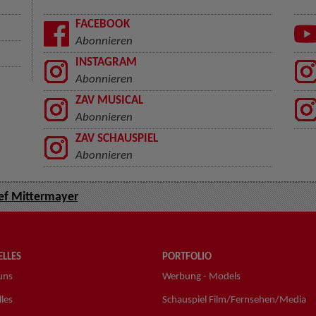
FACEBOOK
Abonnieren
INSTAGRAM
Abonnieren
ZAV MUSICAL
Abonnieren
ZAV SCHAUSPIEL
Abonnieren
ef Mittermayer
LLES
PORTFOLIO
uns
Werbung - Models
les
Schauspiel Film/Fernsehen/Media