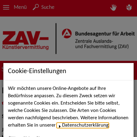
Menü
Suche
Suche nach Künstler*innen
Cookie-Einstellungen
Wir möchten unsere Online-Angebote auf Ihre
Daniel Minetti
Bedürfnisse anpassen. Zu diesem Zweck setzen wir
sogenannte Cookies ein. Entscheiden Sie bitte selbst,
in
Meine Merkliste
legen
als PDF speichern
welche Cookies Sie zulassen. Die Arten von Cookies
Schauspiel:
Film und TV, Bühne
werden nachfolgend beschrieben. Weitere Informationen
erhalten Sie in unserer
Datenschutzerklärung
.
Jahrgang:
1958