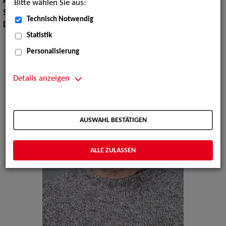
Körpergröße:
187 cm
Bitte wählen Sie aus:
Sprachen:
Englisch, andere
Technisch Notwendig
Dialekte:
Berlinerisch
Statistik
Personalisierung
Details anzeigen
AUSWAHL BESTÄTIGEN
ALLE ZULASSEN