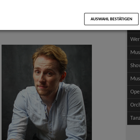
Scha
als PDF speichern
Scha
AUSWAHL BESTÄTIGEN
Wer
Wer
Mus
Sho
Mus
Ope
Orc
Tan