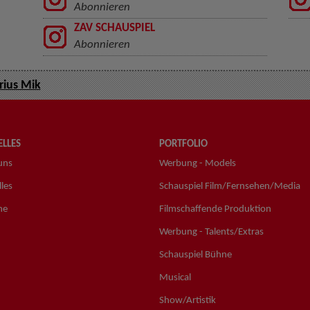
Abonnieren
ZAV SCHAUSPIEL
Abonnieren
ius Mik
LLES
PORTFOLIO
uns
Werbung - Models
les
Schauspiel Film/Fernsehen/Media
ne
Filmschaffende Produktion
Werbung - Talents/Extras
Schauspiel Bühne
Musical
Show/Artistik