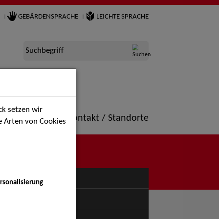
GEBÄRDENSPRACHE
LEICHTE SPRACHE
Suchbegriff
k setzen wir
ne
Portfolio
Kontakt / Standorte
ie Arten von Cookies
NÜ
rsonalisierung
uspiel - Bühne