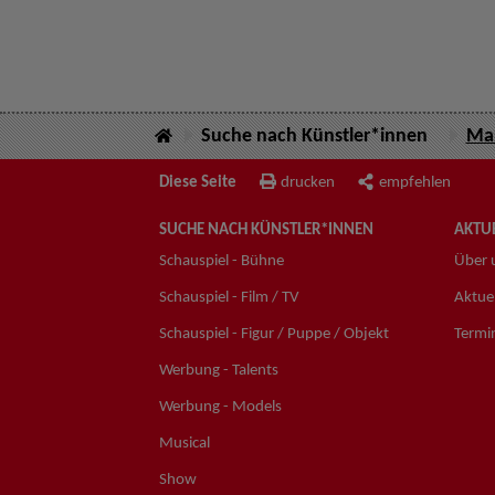
Suche nach Künstler*innen
Mar
Diese Seite
drucken
empfehlen
SUCHE NACH KÜNSTLER*INNEN
AKTUE
Schauspiel - Bühne
Über 
Schauspiel - Film / TV
Aktuel
Schauspiel - Figur / Puppe / Objekt
Termi
Werbung - Talents
Werbung - Models
Musical
Show