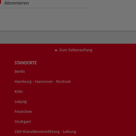
Abonnieren
Zum Seitenanfang
STANDORTE
Berlin
Hamburg - Hannover - Rostock
Köln
Leipzig
München
Stuttgart
ZAV-Künstlervermittlung - Leitung