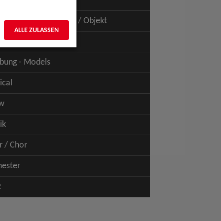
uspiel - Film / TV
uspiel - Figur / Puppe / Objekt
ALLE ZULASSEN
bung - Talents
bung - Models
ical
w
ik
r / Chor
hester
z