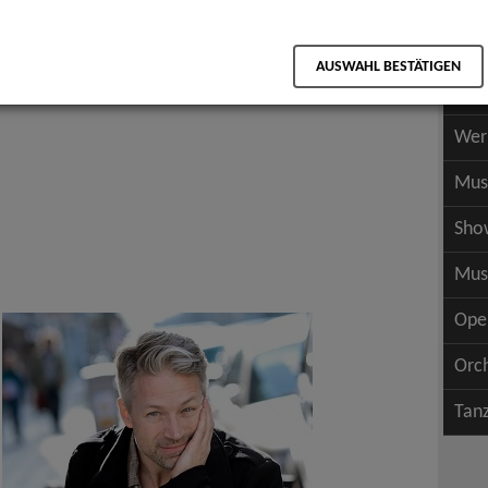
Scha
als PDF speichern
Scha
AUSWAHL BESTÄTIGEN
Wer
Wer
Mus
Sho
Mus
Ope
Orc
Tan