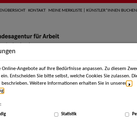
TENÜBERSICHT
KONTAKT
MEINE MERKLISTE | KÜNSTLER*INNEN BUCHEN
lungen
Online-Angebote auf Ihre Bedürfnisse anpassen. Zu diesem Zwec
nach Künstler*innen
Über uns
Aktuelles
Termi
in. Entscheiden Sie bitte selbst, welche Cookies Sie zulassen. D
beschrieben. Weitere Informationen erhalten Sie in unserer
ng
.
nnen
:
ME
dig
Statistik
Pe
Scha