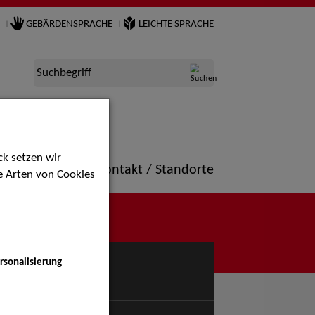
GEBÄRDENSPRACHE
LEICHTE SPRACHE
Suchbegriff
k setzen wir
ne
Portfolio
Kontakt / Standorte
ie Arten von Cookies
NÜ
rsonalisierung
uspiel - Bühne