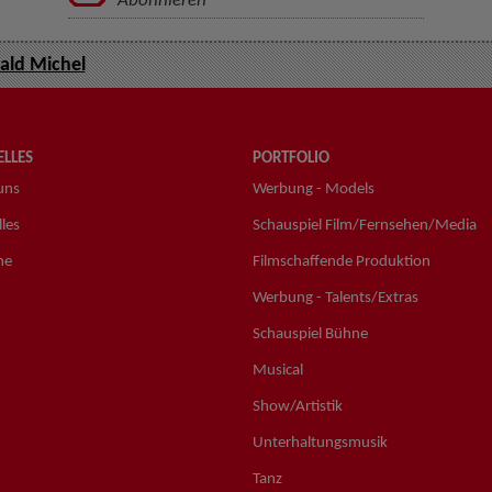
Abonnieren
ald Michel
LLES
PORTFOLIO
uns
Werbung - Models
les
Schauspiel Film/Fernsehen/Media
ne
Filmschaffende Produktion
Werbung - Talents/Extras
Schauspiel Bühne
Musical
Show/Artistik
Unterhaltungsmusik
Tanz