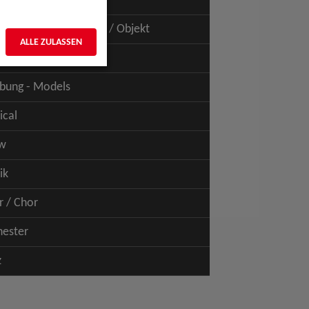
uspiel - Film / TV
uspiel - Figur / Puppe / Objekt
ALLE ZULASSEN
bung - Talents
bung - Models
ical
w
ik
r / Chor
hester
z