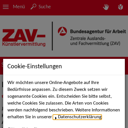
Menü
Suche
Suche nach Künstler*innen
Cookie-Einstellungen
Wir möchten unsere Online-Angebote auf Ihre
Ludwig Michael
Bedürfnisse anpassen. Zu diesem Zweck setzen wir
sogenannte Cookies ein. Entscheiden Sie bitte selbst,
in
Meine Merkliste
legen
als PDF speichern
welche Cookies Sie zulassen. Die Arten von Cookies
Jahrgang:
1999
werden nachfolgend beschrieben. Weitere Informationen
Haarfarbe:
dunkelbraun
erhalten Sie in unserer
Datenschutzerklärung
.
Augenfarbe:
dunkelbraun