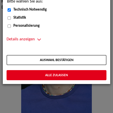
Bitte wählen Sie aus:
Körpergröße:
178 cm
Dialekte:
Sächsisch, Wienerisch
Technisch Notwendig
Statistik
Personalisierung
Details anzeigen
AUSWAHL BESTÄTIGEN
ALLE ZULASSEN