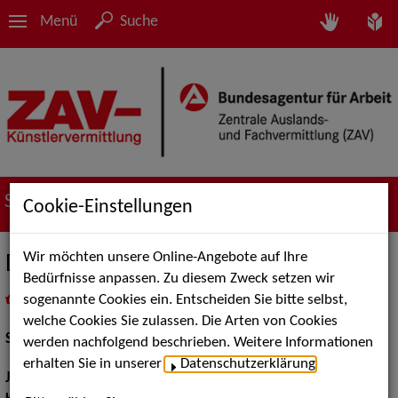
Menü
Suche
Suche nach Künstler*innen
Cookie-Einstellungen
Wir möchten unsere Online-Angebote auf Ihre
David Meyer
Bedürfnisse anpassen. Zu diesem Zweck setzen wir
sogenannte Cookies ein. Entscheiden Sie bitte selbst,
in
Meine Merkliste
legen
als PDF speichern
welche Cookies Sie zulassen. Die Arten von Cookies
Schauspiel:
Bühne
werden nachfolgend beschrieben. Weitere Informationen
erhalten Sie in unserer
Datenschutzerklärung
.
Jahrgang:
1988