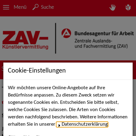
Menü
Suche
Suche nach Künstler*innen
Cookie-Einstellungen
Wir möchten unsere Online-Angebote auf Ihre
Taylor Mchunu
Bedürfnisse anpassen. Zu diesem Zweck setzen wir
sogenannte Cookies ein. Entscheiden Sie bitte selbst,
in
Meine Merkliste
legen
als PDF speichern
welche Cookies Sie zulassen. Die Arten von Cookies
Schauspiel:
Bühne
werden nachfolgend beschrieben. Weitere Informationen
erhalten Sie in unserer
Datenschutzerklärung
.
Jahrgang:
1996