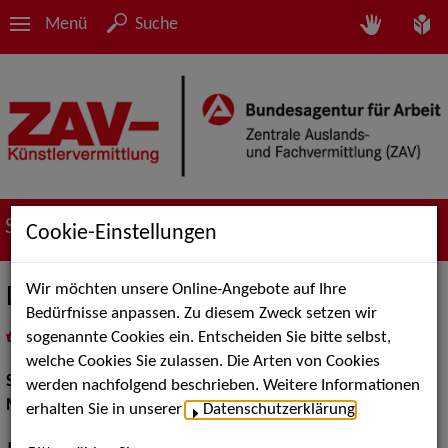
Menü
Suche
Suche nach Künstler*innen
Cookie-Einstellungen
Wir möchten unsere Online-Angebote auf Ihre
Lukas Mayer
Bedürfnisse anpassen. Zu diesem Zweck setzen wir
sogenannte Cookies ein. Entscheiden Sie bitte selbst,
in
Meine Merkliste
legen
als PDF speichern
welche Cookies Sie zulassen. Die Arten von Cookies
Schauspiel:
Bühne
werden nachfolgend beschrieben. Weitere Informationen
Musical:
Darsteller, Sänger, Tänzer
erhalten Sie in unserer
Datenschutzerklärung
.