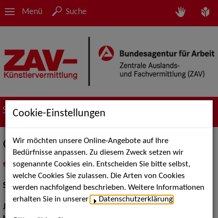
Menü
Suche
Suche nach Künstler*innen
Cookie-Einstellungen
Wir möchten unsere Online-Angebote auf Ihre
Gabriel Noah Maurer
Bedürfnisse anpassen. Zu diesem Zweck setzen wir
sogenannte Cookies ein. Entscheiden Sie bitte selbst,
in
Meine Merkliste
legen
als PDF speichern
welche Cookies Sie zulassen. Die Arten von Cookies
Schauspiel:
Bühne
werden nachfolgend beschrieben. Weitere Informationen
erhalten Sie in unserer
Datenschutzerklärung
.
Jahrgang:
1993