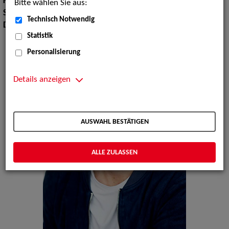
Körpergröße:
171 cm
Bitte wählen Sie aus:
Sprachen:
Englisch, Französisch
Technisch Notwendig
Dialekte:
Schweizerdeutsch
Statistik
Personalisierung
Details anzeigen
AUSWAHL BESTÄTIGEN
ALLE ZULASSEN