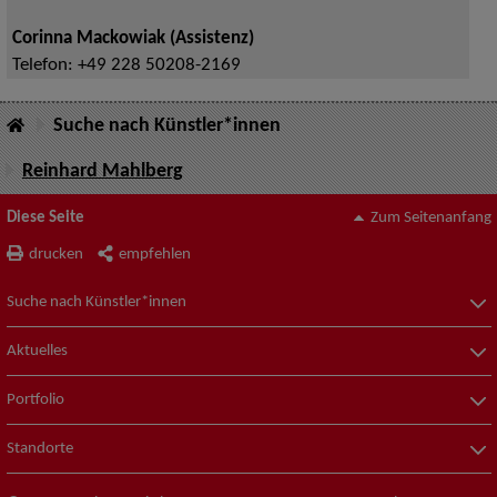
Corinna Mackowiak (Assistenz)
Telefon:
+49 228 50208-2169
Suche nach Künstler*innen
Reinhard Mahlberg
Diese Seite
Zum Seitenanfang
drucken
empfehlen
Suche nach Künstler*innen
Aktuelles
Portfolio
Standorte