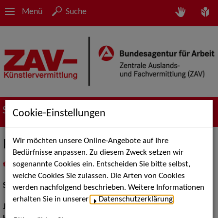
Menü
Suche
Suche nach Künstler*innen
Cookie-Einstellungen
Wir möchten unsere Online-Angebote auf Ihre
Reinhard Mahlberg
Bedürfnisse anpassen. Zu diesem Zweck setzen wir
sogenannte Cookies ein. Entscheiden Sie bitte selbst,
in
Meine Merkliste
legen
als PDF speichern
welche Cookies Sie zulassen. Die Arten von Cookies
Schauspiel:
Film und TV
werden nachfolgend beschrieben. Weitere Informationen
erhalten Sie in unserer
Datenschutzerklärung
.
Jahrgang:
1959