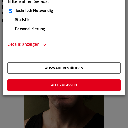
Körpergröße:
183 cm
Bitte wählen Sie aus:
Konfektionsgröße:
5052
Technisch Notwendig
Sprachen:
Englisch, Französisch, Italienisch, Spanisch
Statistik
Dialekte:
Schweizerdeutsch
Personalisierung
Details anzeigen
AUSWAHL BESTÄTIGEN
ALLE ZULASSEN