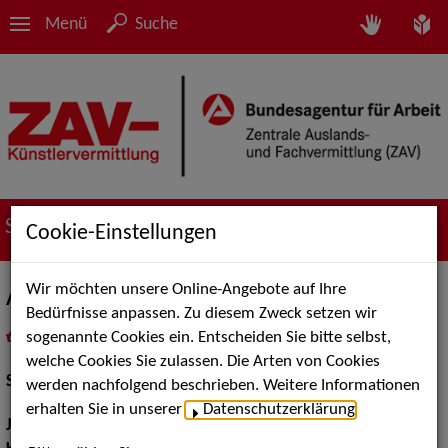
Menü
Suche
Suche nach Künstler*innen
Cookie-Einstellungen
Wir möchten unsere Online-Angebote auf Ihre
Antonio Ramón Luque
Bedürfnisse anpassen. Zu diesem Zweck setzen wir
sogenannte Cookies ein. Entscheiden Sie bitte selbst,
in
Meine Merkliste
legen
als PDF speichern
welche Cookies Sie zulassen. Die Arten von Cookies
Schauspiel:
Bühne
werden nachfolgend beschrieben. Weitere Informationen
erhalten Sie in unserer
Datenschutzerklärung
.
Jahrgang:
1993