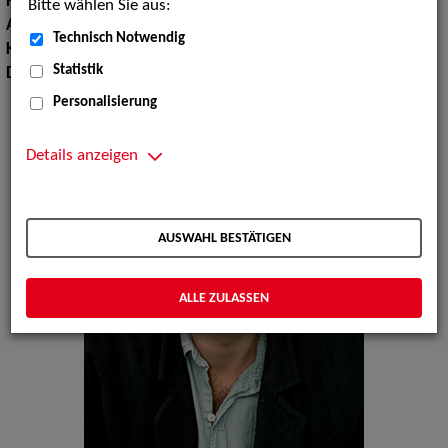
Haarfarbe:
blond
Bitte wählen Sie aus:
Augenfarbe:
braun
Technisch Notwendig
Körpergröße:
198 cm
Statistik
Dialekte:
Bayerisch
Personalisierung
Details anzeigen
AUSWAHL BESTÄTIGEN
ALLE ZULASSEN