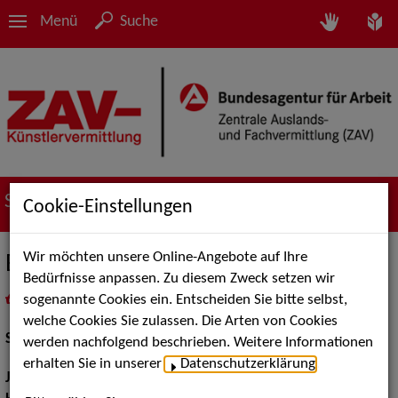
Menü
Suche
Suche nach Künstler*innen
Cookie-Einstellungen
Wir möchten unsere Online-Angebote auf Ihre
Emil Lug
Bedürfnisse anpassen. Zu diesem Zweck setzen wir
sogenannte Cookies ein. Entscheiden Sie bitte selbst,
in
Meine Merkliste
legen
als PDF speichern
welche Cookies Sie zulassen. Die Arten von Cookies
Schauspiel:
Bühne
werden nachfolgend beschrieben. Weitere Informationen
erhalten Sie in unserer
Datenschutzerklärung
.
Jahrgang:
1999