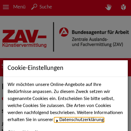
Menü
Suche
Suche nach Künstler*innen
Cookie-Einstellungen
Wir möchten unsere Online-Angebote auf Ihre
Paul Lonnemann
Bedürfnisse anpassen. Zu diesem Zweck setzen wir
sogenannte Cookies ein. Entscheiden Sie bitte selbst,
in
Meine Merkliste
legen
als PDF speichern
welche Cookies Sie zulassen. Die Arten von Cookies
Schauspiel:
Bühne
werden nachfolgend beschrieben. Weitere Informationen
erhalten Sie in unserer
Datenschutzerklärung
.
Jahrgang:
1994