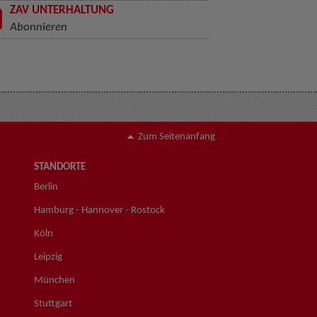
ZAV UNTERHALTUNG
Abonnieren
Zum Seitenanfang
STANDORTE
Berlin
Hamburg - Hannover - Rostock
Köln
Leipzig
München
Stuttgart