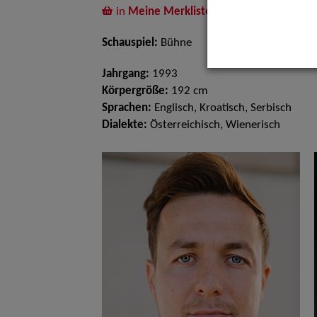
in
Meine Merkliste
legen
Schauspiel:
Bühne
Jahrgang:
1993
Körpergröße:
192 cm
Sprachen:
Englisch, Kroatisch, Serbisch
Dialekte:
Österreichisch, Wienerisch