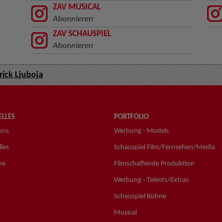
ZAV MUSICAL
Abonnieren
ZAV SCHAUSPIEL
Abonnieren
rick Ljuboja
LLES
PORTFOLIO
uns
Werbung - Models
les
Schauspiel Film/Fernsehen/Media
ne
Filmschaffende Produktion
Werbung - Talents/Extras
Schauspiel Bühne
Musical