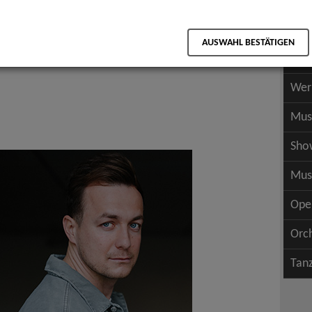
Scha
als PDF speichern
Scha
AUSWAHL BESTÄTIGEN
Wer
Wer
Mus
Sho
Mus
Ope
Orc
Tan