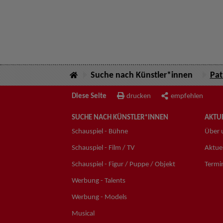
Suche nach Künstler*innen
Pat
Diese Seite
drucken
empfehlen
SUCHE NACH KÜNSTLER*INNEN
AKTUE
Schauspiel - Bühne
Über 
Schauspiel - Film / TV
Aktuel
Schauspiel - Figur / Puppe / Objekt
Termi
Werbung - Talents
Werbung - Models
Musical