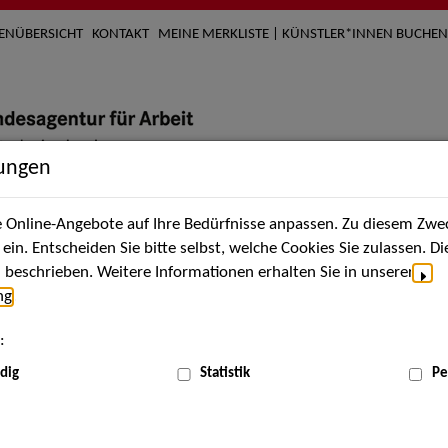
TENÜBERSICHT
KONTAKT
MEINE MERKLISTE | KÜNSTLER*INNEN BUCHEN
lungen
Online-Angebote auf Ihre Bedürfnisse anpassen. Zu diesem Zwec
nach Künstler*innen
Über uns
Aktuelles
Termi
in. Entscheiden Sie bitte selbst, welche Cookies Sie zulassen. D
beschrieben. Weitere Informationen erhalten Sie in unserer
ng
.
nnen
:
ME
dig
Statistik
Pe
Scha