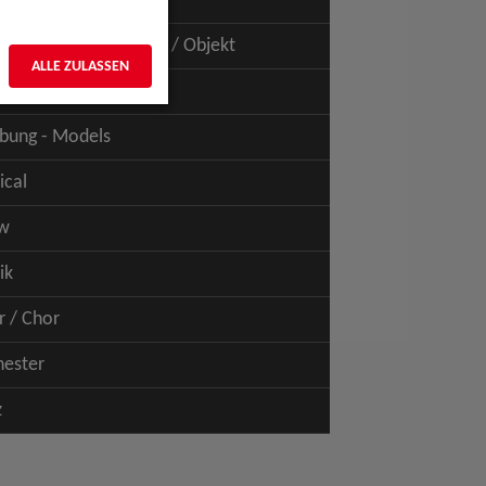
uspiel - Film / TV
uspiel - Figur / Puppe / Objekt
ALLE ZULASSEN
bung - Talents
bung - Models
ical
w
ik
r / Chor
hester
z