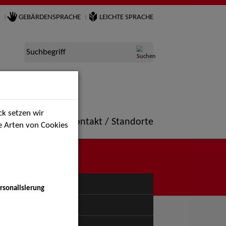
GEBÄRDENSPRACHE
LEICHTE SPRACHE
Suchbegriff
k setzen wir
ne
Portfolio
Kontakt / Standorte
ie Arten von Cookies
NÜ
rsonalisierung
uspiel - Bühne