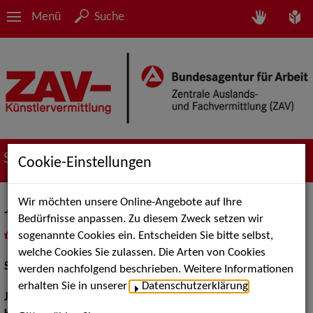
Menü
Suche
Suche nach Künstler*innen
Cookie-Einstellungen
Wir möchten unsere Online-Angebote auf Ihre
Jörn Linnenbröker
Bedürfnisse anpassen. Zu diesem Zweck setzen wir
sogenannte Cookies ein. Entscheiden Sie bitte selbst,
in
Meine Merkliste
legen
als PDF speichern
welche Cookies Sie zulassen. Die Arten von Cookies
Schauspiel:
Film und TV
werden nachfolgend beschrieben. Weitere Informationen
erhalten Sie in unserer
Datenschutzerklärung
.
Jahrgang:
1976