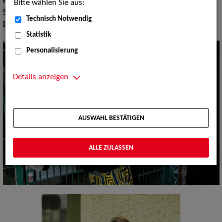
Körpergröße:
189 cm
Bitte wählen Sie aus:
Sprachen:
Englisch, Französisch
Technisch Notwendig
Dialekte:
Berlinerisch, Mannemerisch, Wienerisch
Statistik
Personalisierung
Details anzeigen
AUSWAHL BESTÄTIGEN
ALLE ZULASSEN