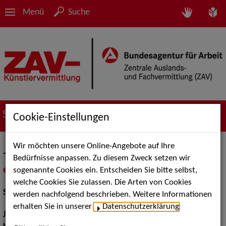
Menü
Suche
Suche nach Künstler*innen
Cookie-Einstellungen
Wir möchten unsere Online-Angebote auf Ihre
Jano Jonas Liefhold
Bedürfnisse anpassen. Zu diesem Zweck setzen wir
sogenannte Cookies ein. Entscheiden Sie bitte selbst,
in
Meine Merkliste
legen
als PDF speichern
welche Cookies Sie zulassen. Die Arten von Cookies
Schauspiel:
Bühne, Film und TV
werden nachfolgend beschrieben. Weitere Informationen
erhalten Sie in unserer
Datenschutzerklärung
.
Jahrgang:
1987