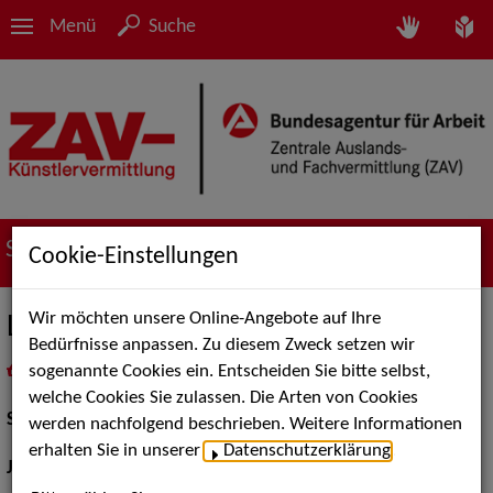
Menü
Suche
Suche nach Künstler*innen
Cookie-Einstellungen
Wir möchten unsere Online-Angebote auf Ihre
Liebmann, Hannes
Bedürfnisse anpassen. Zu diesem Zweck setzen wir
sogenannte Cookies ein. Entscheiden Sie bitte selbst,
in
Meine Merkliste
legen
als PDF speichern
welche Cookies Sie zulassen. Die Arten von Cookies
Schauspiel:
Bühne
werden nachfolgend beschrieben. Weitere Informationen
erhalten Sie in unserer
Datenschutzerklärung
.
Jahrgang:
1956