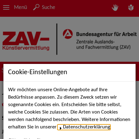
Menü
Suche
Suche nach Künstler*innen
Cookie-Einstellungen
Wir möchten unsere Online-Angebote auf Ihre
Jeffrey von Laun
Bedürfnisse anpassen. Zu diesem Zweck setzen wir
sogenannte Cookies ein. Entscheiden Sie bitte selbst,
in
Meine Merkliste
legen
als PDF speichern
welche Cookies Sie zulassen. Die Arten von Cookies
Schauspiel:
Bühne
werden nachfolgend beschrieben. Weitere Informationen
erhalten Sie in unserer
Datenschutzerklärung
.
Jahrgang:
1980