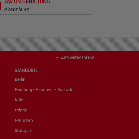
ZAV UNTERHALTUNG
Abonnieren
Zum Seitenanfang
STANDORTE
Berlin
Hamburg - Hannover - Rostock
Köln
Leipzig
München
Stuttgart