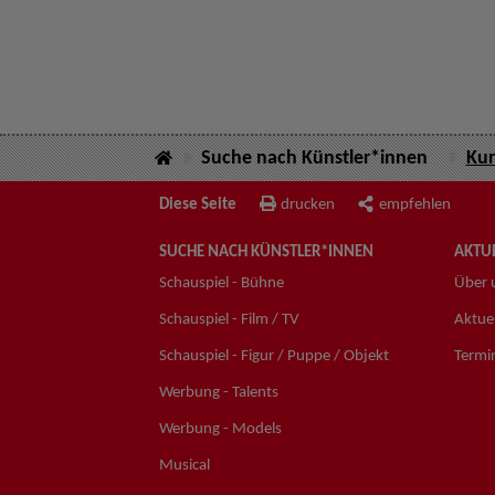
Suche nach Künstler*innen
Kur
Diese Seite
drucken
empfehlen
SUCHE NACH KÜNSTLER*INNEN
AKTUE
Schauspiel - Bühne
Über 
Schauspiel - Film / TV
Aktuel
Schauspiel - Figur / Puppe / Objekt
Termi
Werbung - Talents
Werbung - Models
Musical