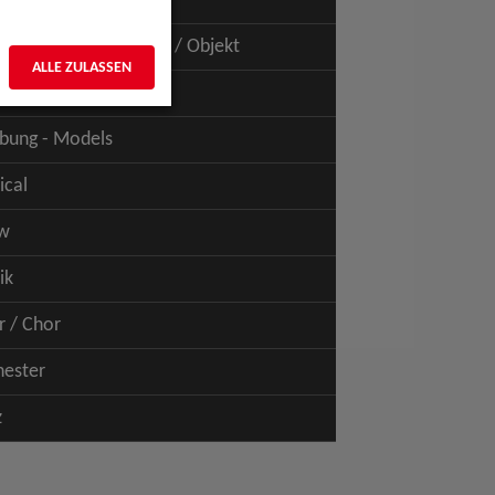
uspiel - Film / TV
uspiel - Figur / Puppe / Objekt
ALLE ZULASSEN
bung - Talents
bung - Models
ical
w
ik
r / Chor
hester
z