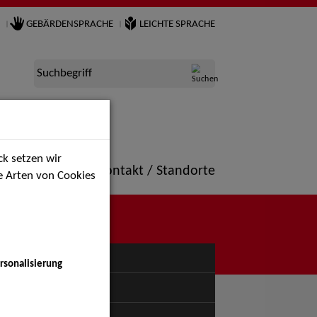
GEBÄRDENSPRACHE
LEICHTE SPRACHE
Suchbegriff
k setzen wir
ne
Portfolio
Kontakt / Standorte
ie Arten von Cookies
NÜ
rsonalisierung
uspiel - Bühne