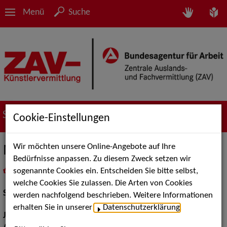
Menü
Suche
Suche nach Künstler*innen
Cookie-Einstellungen
Wir möchten unsere Online-Angebote auf Ihre
Moritz Kurtz
Bedürfnisse anpassen. Zu diesem Zweck setzen wir
sogenannte Cookies ein. Entscheiden Sie bitte selbst,
in
Meine Merkliste
legen
als PDF speichern
welche Cookies Sie zulassen. Die Arten von Cookies
Schauspiel:
Bühne
werden nachfolgend beschrieben. Weitere Informationen
erhalten Sie in unserer
Datenschutzerklärung
.
Jahrgang:
1992