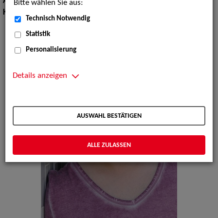
Augenfarbe:
blau
Bitte wählen Sie aus:
Körpergröße:
167 cm
Technisch Notwendig
Statistik
Personalisierung
Details anzeigen
AUSWAHL BESTÄTIGEN
ALLE ZULASSEN