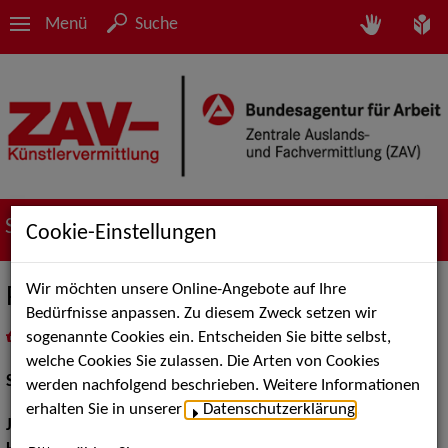
Menü
Suche
Suche nach Künstler*innen
Cookie-Einstellungen
Wir möchten unsere Online-Angebote auf Ihre
Philipp Kühn
Bedürfnisse anpassen. Zu diesem Zweck setzen wir
sogenannte Cookies ein. Entscheiden Sie bitte selbst,
in
Meine Merkliste
legen
als PDF speichern
welche Cookies Sie zulassen. Die Arten von Cookies
Schauspiel:
Bühne
werden nachfolgend beschrieben. Weitere Informationen
erhalten Sie in unserer
Datenschutzerklärung
.
Jahrgang:
1994