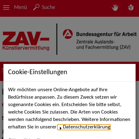
Menü
Suche
Suche nach Künstler*innen
Cookie-Einstellungen
Wir möchten unsere Online-Angebote auf Ihre
David Krzysteczko
Bedürfnisse anpassen. Zu diesem Zweck setzen wir
sogenannte Cookies ein. Entscheiden Sie bitte selbst,
in
Meine Merkliste
legen
als PDF speichern
welche Cookies Sie zulassen. Die Arten von Cookies
Schauspiel:
Bühne
werden nachfolgend beschrieben. Weitere Informationen
erhalten Sie in unserer
Datenschutzerklärung
.
Jahrgang:
1995