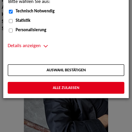
Haarfarbe:
dunkelbraun
Bitte wählen Sie aus:
Augenfarbe:
blau-grau
Technisch Notwendig
Körpergröße:
173 cm
Statistik
Stimmlage:
Bariton
Sprachen:
Englisch, Deutsch, Polnisch
Personalisierung
Details anzeigen
AUSWAHL BESTÄTIGEN
ALLE ZULASSEN