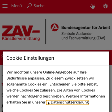
Menü
Suche
Suche nach Künstler*innen
Cookie-Einstellungen
Wir möchten unsere Online-Angebote auf Ihre
Johannes Krimmel
Bedürfnisse anpassen. Zu diesem Zweck setzen wir
sogenannte Cookies ein. Entscheiden Sie bitte selbst,
in
Meine Merkliste
legen
als PDF speichern
welche Cookies Sie zulassen. Die Arten von Cookies
Schauspiel:
Bühne
werden nachfolgend beschrieben. Weitere Informationen
erhalten Sie in unserer
Datenschutzerklärung
.
Jahrgang:
1995