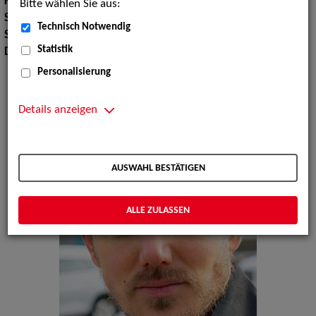
Körpergröße:
178 cm
Bitte wählen Sie aus:
Sport:
Bodybuilding, Boxen
Technisch Notwendig
Sprachen:
Englisch
Statistik
Dialekte:
Rheinisch, Kölsch
Personalisierung
Details anzeigen
AUSWAHL BESTÄTIGEN
ALLE ZULASSEN