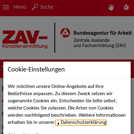
Menü
Suche
Suche nach Künstler*innen
Cookie-Einstellungen
Wir möchten unsere Online-Angebote auf Ihre
Kevin Kreuels
Bedürfnisse anpassen. Zu diesem Zweck setzen wir
sogenannte Cookies ein. Entscheiden Sie bitte selbst,
in
Meine Merkliste
legen
als PDF speichern
welche Cookies Sie zulassen. Die Arten von Cookies
Schauspiel:
Film und TV
werden nachfolgend beschrieben. Weitere Informationen
erhalten Sie in unserer
Datenschutzerklärung
.
Jahrgang:
1991