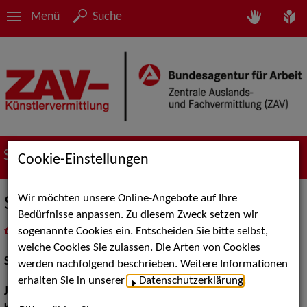
Menü
Suche
Suche nach Künstler*innen
Cookie-Einstellungen
Wir möchten unsere Online-Angebote auf Ihre
Silvio Kretschmer
Bedürfnisse anpassen. Zu diesem Zweck setzen wir
sogenannte Cookies ein. Entscheiden Sie bitte selbst,
in
Meine Merkliste
legen
als PDF speichern
welche Cookies Sie zulassen. Die Arten von Cookies
Schauspiel:
Bühne, Film und TV
werden nachfolgend beschrieben. Weitere Informationen
erhalten Sie in unserer
Datenschutzerklärung
.
Jahrgang:
1995