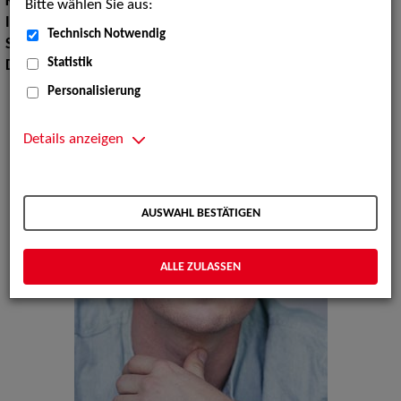
Körpergröße:
182 cm
Bitte wählen Sie aus:
Instrument:
Harfe, Klavier
Technisch Notwendig
Sprachen:
Englisch, Französisch
Statistik
Dialekte:
Schweizerdeutsch
Personalisierung
Details anzeigen
AUSWAHL BESTÄTIGEN
ALLE ZULASSEN