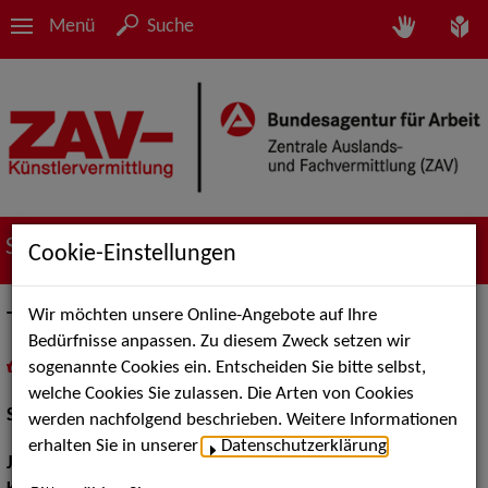
Menü
Suche
Suche nach Künstler*innen
Cookie-Einstellungen
Wir möchten unsere Online-Angebote auf Ihre
Tobias Krebs
Bedürfnisse anpassen. Zu diesem Zweck setzen wir
sogenannte Cookies ein. Entscheiden Sie bitte selbst,
in
Meine Merkliste
legen
als PDF speichern
welche Cookies Sie zulassen. Die Arten von Cookies
Schauspiel:
Bühne
werden nachfolgend beschrieben. Weitere Informationen
erhalten Sie in unserer
Datenschutzerklärung
.
Jahrgang:
1990