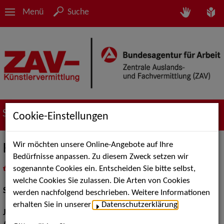
Menü
Suche
Suche nach Künstler*innen
Cookie-Einstellungen
Wir möchten unsere Online-Angebote auf Ihre
Karl Kranzkowski
Bedürfnisse anpassen. Zu diesem Zweck setzen wir
sogenannte Cookies ein. Entscheiden Sie bitte selbst,
in
Meine Merkliste
legen
als PDF speichern
welche Cookies Sie zulassen. Die Arten von Cookies
Schauspiel:
Film und TV
werden nachfolgend beschrieben. Weitere Informationen
erhalten Sie in unserer
Datenschutzerklärung
.
Jahrgang:
1953