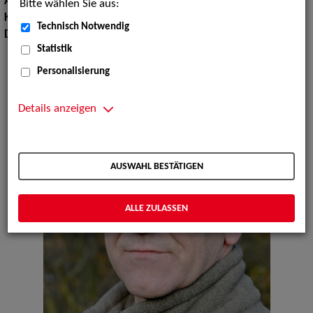
Augenfarbe:
blau
Bitte wählen Sie aus:
Körpergröße:
174 cm
Technisch Notwendig
Dialekte:
Norddeutsch
Statistik
Personalisierung
Details anzeigen
AUSWAHL BESTÄTIGEN
ALLE ZULASSEN