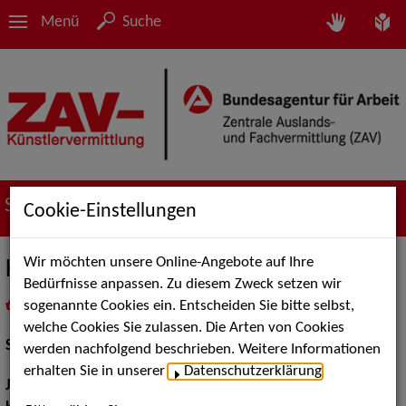
Menü
Suche
Suche nach Künstler*innen
Cookie-Einstellungen
Wir möchten unsere Online-Angebote auf Ihre
Karsten Kramer
Bedürfnisse anpassen. Zu diesem Zweck setzen wir
sogenannte Cookies ein. Entscheiden Sie bitte selbst,
in
Meine Merkliste
legen
als PDF speichern
welche Cookies Sie zulassen. Die Arten von Cookies
Schauspiel:
Bühne
werden nachfolgend beschrieben. Weitere Informationen
erhalten Sie in unserer
Datenschutzerklärung
.
Jahrgang:
1973