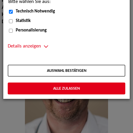
Haarfarbe:
blon
Bitte wählen Sie aus:
Augenfarbe:
blau-grau
Technisch Notwendig
Körpergröße:
153 cm
Statistik
Dialekte:
Berlinerisch
Personalisierung
Details anzeigen
AUSWAHL BESTÄTIGEN
ALLE ZULASSEN