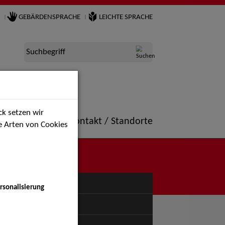
GEBÄRDENSPRACHE
LEICHTE SPRACHE
Suchbegriff
k setzen wir
ne
Portfolio
Kontakt / Standorte
ie Arten von Cookies
NÜ
rsonalisierung
uspiel - Bühne