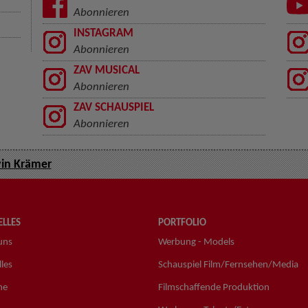
Abonnieren
INSTAGRAM
Abonnieren
ZAV MUSICAL
Abonnieren
ZAV SCHAUSPIEL
Abonnieren
in Krämer
LLES
PORTFOLIO
uns
Werbung - Models
les
Schauspiel Film/Fernsehen/Media
ne
Filmschaffende Produktion