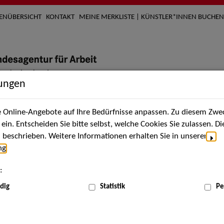
TENÜBERSICHT
KONTAKT
MEINE MERKLISTE | KÜNSTLER*INNEN BUCHEN
lungen
Online-Angebote auf Ihre Bedürfnisse anpassen. Zu diesem Zwec
nach Künstler*innen
Über uns
Aktuelles
Termi
in. Entscheiden Sie bitte selbst, welche Cookies Sie zulassen. D
beschrieben. Weitere Informationen erhalten Sie in unserer
ng
.
nnen
:
ME
dig
Statistik
Pe
Scha