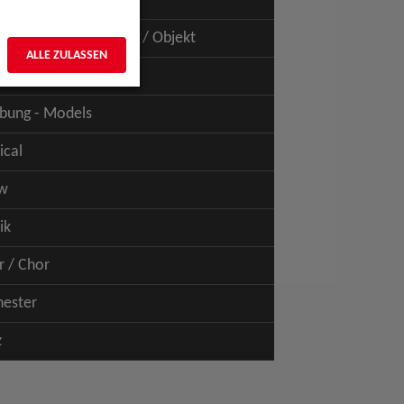
uspiel - Film / TV
uspiel - Figur / Puppe / Objekt
ALLE ZULASSEN
bung - Talents
bung - Models
ical
w
ik
r / Chor
hester
z