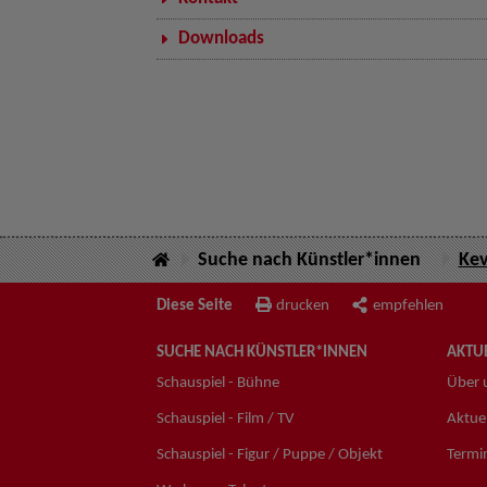
Downloads
Suche nach Künstler*innen
Kev
Diese Seite
drucken
empfehlen
SUCHE NACH KÜNSTLER*INNEN
AKTUE
Schauspiel - Bühne
Über 
Schauspiel - Film / TV
Aktuel
Schauspiel - Figur / Puppe / Objekt
Termi