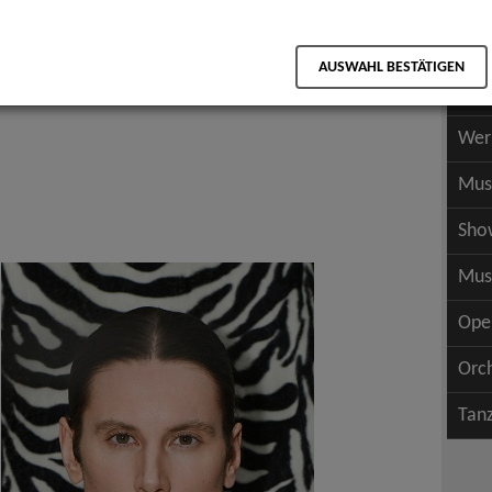
Scha
als PDF speichern
Scha
AUSWAHL BESTÄTIGEN
Wer
Wer
Mus
Sho
Mus
Ope
Orc
Tan