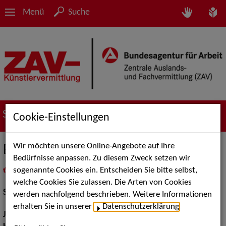
Menü
Suche
Suche nach Künstler*innen
Cookie-Einstellungen
Wir möchten unsere Online-Angebote auf Ihre
Ben Knop
Bedürfnisse anpassen. Zu diesem Zweck setzen wir
sogenannte Cookies ein. Entscheiden Sie bitte selbst,
in
Meine Merkliste
legen
als PDF speichern
welche Cookies Sie zulassen. Die Arten von Cookies
Schauspiel:
Bühne
werden nachfolgend beschrieben. Weitere Informationen
erhalten Sie in unserer
Datenschutzerklärung
.
Jahrgang:
1989