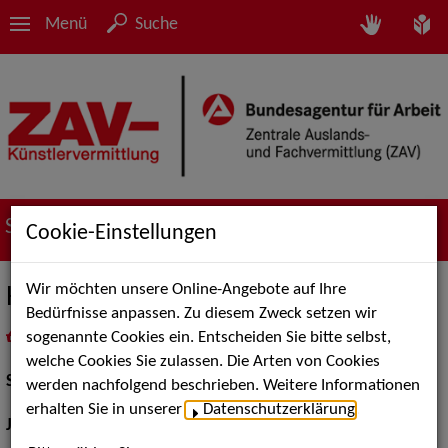
Menü
Suche
Suche nach Künstler*innen
Cookie-Einstellungen
Wir möchten unsere Online-Angebote auf Ihre
Hermann Killmeyer
Bedürfnisse anpassen. Zu diesem Zweck setzen wir
sogenannte Cookies ein. Entscheiden Sie bitte selbst,
in
Meine Merkliste
legen
als PDF speichern
welche Cookies Sie zulassen. Die Arten von Cookies
Schauspiel:
Bühne, Film und TV
werden nachfolgend beschrieben. Weitere Informationen
erhalten Sie in unserer
Datenschutzerklärung
.
Jahrgang:
1955