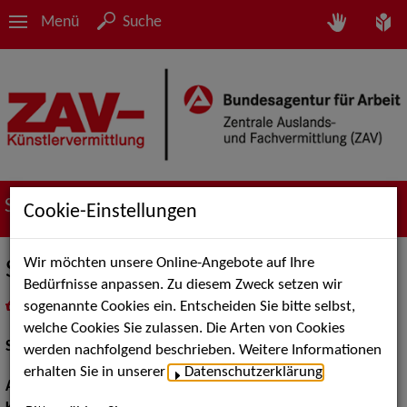
Menü
Suche
Suche nach Künstler*innen
Cookie-Einstellungen
Wir möchten unsere Online-Angebote auf Ihre
Shero Khalil
Bedürfnisse anpassen. Zu diesem Zweck setzen wir
sogenannte Cookies ein. Entscheiden Sie bitte selbst,
in
Meine Merkliste
legen
als PDF speichern
welche Cookies Sie zulassen. Die Arten von Cookies
Schauspiel:
Bühne
werden nachfolgend beschrieben. Weitere Informationen
erhalten Sie in unserer
Datenschutzerklärung
.
Augenfarbe:
braun