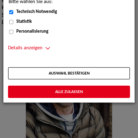
Körpergröße:
187 cm
Bitte wählen Sie aus:
Konfektionsgröße:
96 98
Technisch Notwendig
Sprachen:
Englisch, Portugiesisch, Spanisch
Statistik
Dialekte:
Bayerisch
Personalisierung
Details anzeigen
AUSWAHL BESTÄTIGEN
ALLE ZULASSEN