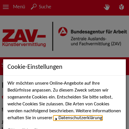
Menü
Suche
Suche nach Künstler*innen
Cookie-Einstellungen
Wir möchten unsere Online-Angebote auf Ihre
Peter Ketnath
Bedürfnisse anpassen. Zu diesem Zweck setzen wir
sogenannte Cookies ein. Entscheiden Sie bitte selbst,
in
Meine Merkliste
legen
als PDF speichern
welche Cookies Sie zulassen. Die Arten von Cookies
Schauspiel:
Film und TV
werden nachfolgend beschrieben. Weitere Informationen
erhalten Sie in unserer
Datenschutzerklärung
.
Jahrgang:
1974