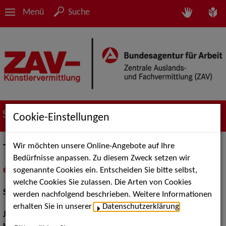
Menü
Suche
Suche nach Künstler*innen
Cookie-Einstellungen
Wir möchten unsere Online-Angebote auf Ihre
Tilo Keiner
Bedürfnisse anpassen. Zu diesem Zweck setzen wir
sogenannte Cookies ein. Entscheiden Sie bitte selbst,
in
Meine Merkliste
legen
als PDF speichern
welche Cookies Sie zulassen. Die Arten von Cookies
Schauspiel:
Film und TV, Bühne
werden nachfolgend beschrieben. Weitere Informationen
erhalten Sie in unserer
Datenschutzerklärung
.
Jahrgang:
1962