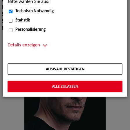
Augenfarbe:
blau
Bitte wählen Sie aus:
Körpergröße:
177 cm
Technisch Notwendig
Sport:
Fechten
Statistik
Sprachen:
Deutsch, Englisch
Dialekte:
Berlinerisch
Personalisierung
Details anzeigen
AUSWAHL BESTÄTIGEN
ALLE ZULASSEN