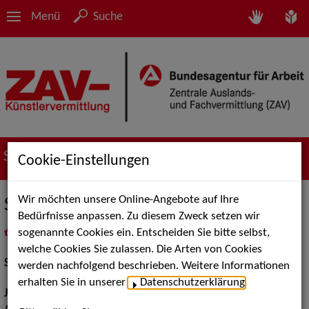
Menü
Suche
Suche nach Künstler*innen
Cookie-Einstellungen
Wir möchten unsere Online-Angebote auf Ihre
Sebastian Kaufmane
Bedürfnisse anpassen. Zu diesem Zweck setzen wir
sogenannte Cookies ein. Entscheiden Sie bitte selbst,
in
Meine Merkliste
legen
als PDF speichern
welche Cookies Sie zulassen. Die Arten von Cookies
Schauspiel:
Film und TV
werden nachfolgend beschrieben. Weitere Informationen
erhalten Sie in unserer
Datenschutzerklärung
.
Jahrgang:
1982